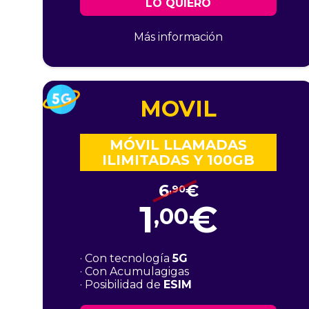
LO QUIERO
Más información
MOVIL
MÓVIL LLAMADAS
ILIMITADAS Y 100GB
6
€
,90
1
€
,00
· Con tecnología
5G
· Con Acumulagigas
· Posibilidad de
ESIM