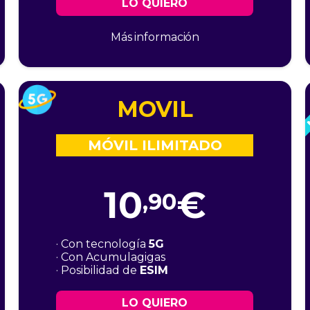
LO QUIERO
Más información
MOVIL
MÓVIL ILIMITADO
10
€
,90
· Con tecnología
5G
· Con Acumulagigas
· Posibilidad de
ESIM
LO QUIERO