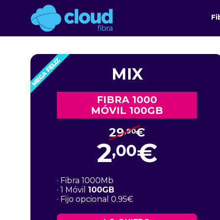
Fi
MIX
FIBRA 1000
MÓVIL 100GB
29
€
,90
2
€
,00
· Fibra 1000Mb
· 1 Móvil
100GB
· Fijo opcional 0.95€