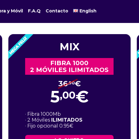
bra y Móvil
F.A.Q
Contacto
English
MIX
FIBRA 1000
2 MÓVILES ILIMITADOS
36
€
,90
5
€
,00
· Fibra 1000Mb
· 2 Móviles
ILIMITADOS
· Fijo opcional 0.95€