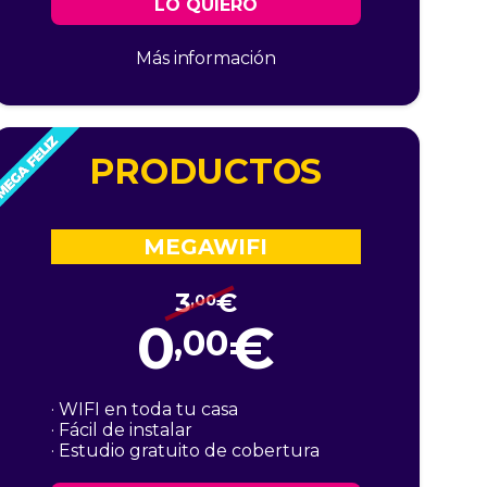
LO QUIERO
Más información
PRODUCTOS
MEGAWIFI
3
€
,00
0
€
,00
· WIFI en toda tu casa
· Fácil de instalar
· Estudio gratuito de cobertura