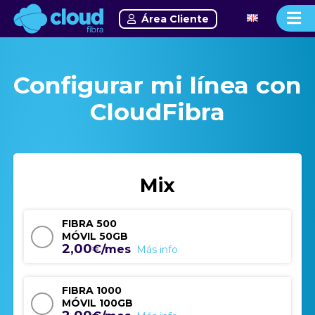
Área Cliente
Configurar mi línea con
CloudFibra
Mix
FIBRA 500
MÓVIL 50GB
2,00
€/mes
Más info
FIBRA 1000
MÓVIL 100GB