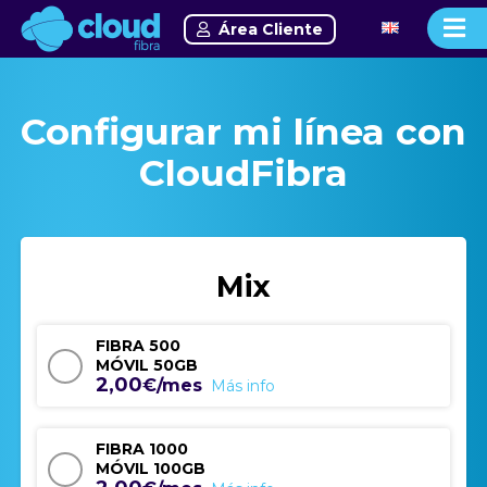
Área Cliente
Configurar mi línea con
CloudFibra
Mix
FIBRA 500
MÓVIL 50GB
2,00
€/mes
Más info
FIBRA 1000
MÓVIL 100GB