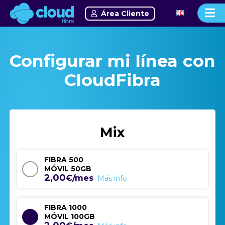
Área Cliente
Configurar mi línea con
CloudFibra
Mix
FIBRA 500
MÓVIL 50GB
2,00
€/mes
Más info
FIBRA 1000
MÓVIL 100GB