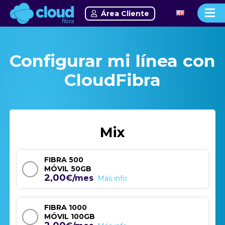
Área Cliente
Configurar mi línea con
CloudFibra
Mix
FIBRA 500
MÓVIL 50GB
2,00
€/mes
Más info
FIBRA 1000
MÓVIL 100GB